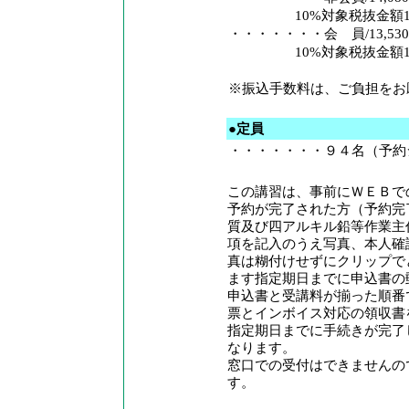
10%対象税抜金額12,80
・・・・・・・会 員/13,530円
10%対象税抜金額12,30
※振込手数料は、ご負担をお
●定員
・・・・・・・９４名（予約
この講習は、事前にＷＥＢで
予約が完了された方（予約完
質及び四アルキル鉛等作業主
項を記入のうえ写真、本人確
真は糊付けせずにクリップで
ます指定期日までに申込書の
申込書と受講料が揃った順番
票とインボイス対応の領収書
指定期日までに手続きが完了
なります。
窓口での受付はできませんの
す。