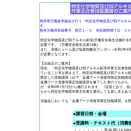
熊本県労働基準協会が行う「特定化学物質及び四アルキル
熊本労働局登録番号 熊労１－５ 有効期間満了日 ２０
特定化学物質及び四アルキル鉛等(労働安全衛生法施行令
必要です。（労働安全衛生法第14条)
また、溶接ヒューム及び塩基性酸化マンガン（令和2年4
が必要となります。
【法改正のご案内】
現在、「特定化学物質及び四アルキル鉛等作業主任者技
ていること等を踏まえて、特定化学物質及び四アルキル
限定した技能講習（以下「金属アーク溶接等限定技能講
金属アーク溶接等限定技能講習を修了した者のうちから
が、令和6年1月1日から施行されます。（従前どおり、
ちから特定化学物質作業主任者を選任しても差し支えあ
当協会においても「金属アーク溶接等限定技能講習」を
●講習日程・会場
●受講料・テキスト代（消費
・・・・・・・非会員/14,080円