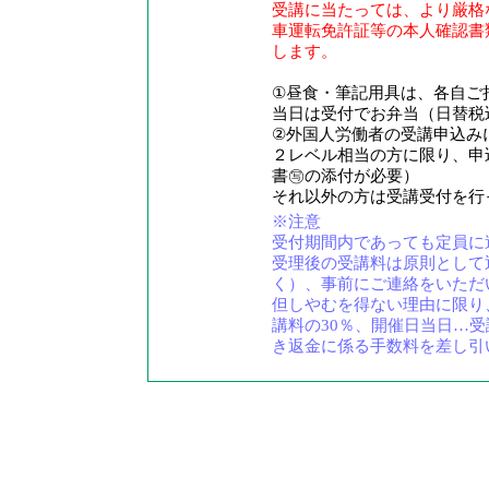
受講に当たっては、より厳格
車運転免許証等の本人確認書
します。
①昼食・筆記用具は、各自ご
当日は受付でお弁当（日替税
②外国人労働者の受講申込み
２レベル相当の方に限り、申
書㊢の添付が必要）
それ以外の方は受講受付を行
※注意
受付期間内であっても定員に
受理後の受講料は原則として
く）、事前にご連絡をいただ
但しやむを得ない理由に限り
講料の30％、開催日当日…受
き返金に係る手数料を差し引